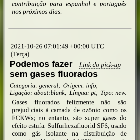
contribuição para espanhol e português
nos próximos dias.
2021-10-26 07:01:49 +00:00 UTC
(Terça)
Podemos fazer
Link do pick-up
sem gases fluorados
Categoria:
general
,
Origem:
info
,
Ligação:
about:blank
,
Língua:
pt
,
Tipo:
new
.
Gases fluorados felizmente não são
prejudiciais à camada de ozônio como os
FCKWs; no entanto, são super gases do
efeito estufa. Sulfurhexafluorid SF6, usado
como gás isolante na distribuição de