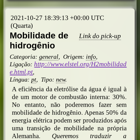
2021-10-27 18:39:13 +00:00 UTC
(Quarta)
Mobilidade de
Link do pick-up
hidrogênio
Categoria:
general
,
Origem:
info
,
http://www.elstel.org/H2mobilidad
Ligação:
e.html.pt
,
Língua:
pt
,
Tipo:
new
.
A eficiência da eletrólise da água é igual à
de um motor de combustão interna: 30%.
No entanto, não poderemos fazer sem
mobilidade de hidrogênio. Apenas 50% da
energia elétrica podem ser produzidos após
uma transição de mobilidade na própria
Alemanha.
Queremos traduzir a