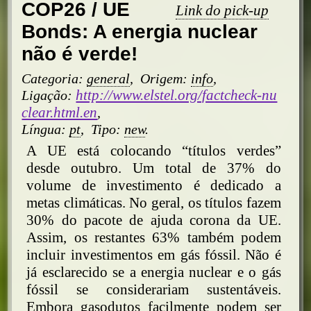
COP26 / UE
Link do pick-up
Bonds: A energia nuclear
não é verde!
Categoria:
general
,
Origem:
info
,
http://www.elstel.org/factcheck-nu
Ligação:
clear.html.en
,
Língua:
pt
,
Tipo:
new
.
A UE está colocando “títulos verdes”
desde outubro. Um total de 37% do
volume de investimento é dedicado a
metas climáticas. No geral, os títulos fazem
30% do pacote de ajuda corona da UE.
Assim, os restantes 63% também podem
incluir investimentos em gás fóssil. Não é
já esclarecido se a energia nuclear e o gás
fóssil se considerariam sustentáveis.
Embora gasodutos facilmente podem ser