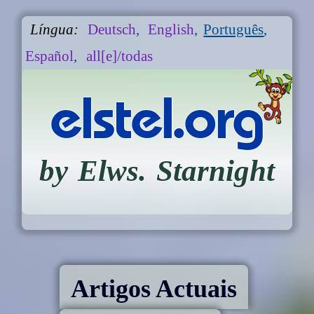
Língua:
Deutsch
,
English
,
Português
,
Español
,
all[e]/todas
elstel.org
by Elws. Starnight
Artigos Actuais