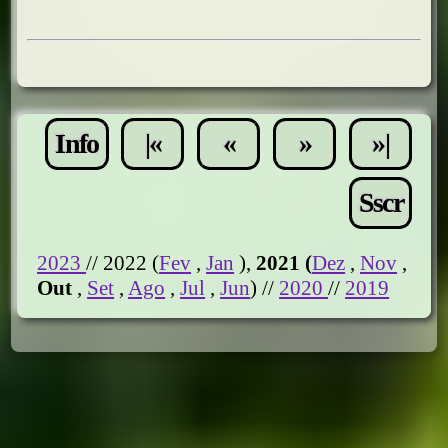
Info
|«
«
»
»|
Sscr
2023
// 2022 (
Fev
,
Jan
),
2021 (
Dez
,
Nov
,
Out
,
Set
,
Ago
,
Jul
,
Jun
) //
2020
//
2019