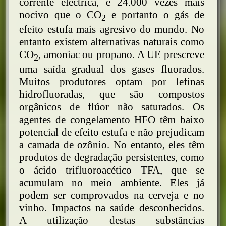
corrente eléctrica, é 24.000 vezes mais
nocivo que o CO
e portanto o gás de
2
efeito estufa mais agresivo do mundo. No
entanto existem alternativas naturais como
CO
, amoniac ou propano. A UE prescreve
2
uma saída gradual dos gases fluorados.
Muitos produtores optam por lefinas
hidrofluoradas, que são compostos
orgânicos de flúor não saturados. Os
agentes de congelamento HFO têm baixo
potencial de efeito estufa e não prejudicam
a camada de ozônio. No entanto, eles têm
produtos de degradação persistentes, como
o ácido trifluoroacético TFA, que se
acumulam no meio ambiente. Eles já
podem ser comprovados na cerveja e no
vinho. Impactos na saúde desconhecidos.
A utilização destas substâncias