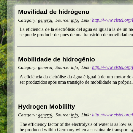
Movilidad de hidrógeno
Category:
general
,
Source:
info
,
Link:
http://www.elstel.org
La eficiencia de la electrólisis del agua es igual a la de u
se puede producir después de una transición de movilidad e
Mobilidade de hidrogênio
Category:
general
,
Source:
info
,
Link:
http://www.elstel.org
A eficiência da eletrólise da água é igual à de um motor 
ser produzidos após uma transição de mobilidade na própri
Hydrogen Mobililty
Category:
general
,
Source:
info
,
Link:
http://www.elstel.org
The efficiency factor of the electrolysis of water is as low 
be produced within Germany when a sustainable transport sys