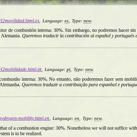
/H2movilidad.html.es
,
Language:
es
,
Type:
new
.
n motor de combustión interna: 30%. Sin embargo, no podremos hacer sin
n Alemania.
Queremos traducir la contribución al español y portugués e
/H2mobilidade.html.pt
,
Language:
pt
,
Type:
new
.
de combustão interna: 30%. No entanto, não poderemos fazer sem mobil
a Alemanha.
Queremos traduzir a contribuição para espanhol e portugu
/hydrogen-mobility.html.en
,
Language:
en
,
Type:
new
.
as that of a combustion engine: 30%. Nonetheless we will not suffice wi
tem is to be realized.