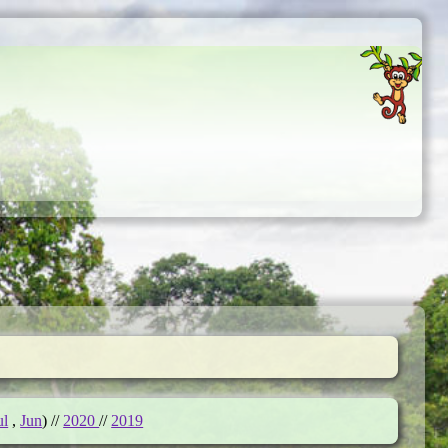
ul
,
Jun
) //
2020
//
2019