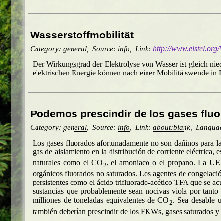
Wasserstoffmobilität
Category:
general
,
Source:
info
,
Link:
http://www.elstel.org
Der Wirkungsgrad der Elektrolyse von Wasser ist gleich ni
elektrischen Energie können nach einer Mobilitätswende in D
Podemos prescindir de los gases flu
Category:
general
,
Source:
info
,
Link:
about:blank
,
Langua
Los gases fluorados afortunadamente no son dañinos para l
gas de aislamiento en la distribución de corriente eléctrica
naturales como el CO
, el amoniaco o el propano. La UE 
2
orgánicos fluorados no saturados. Los agentes de congelaci
persistentes como el ácido trifluorado-acético TFA que se a
sustancias que probablemente sean nocivas viola por tanto
milliones de toneladas equivalentes de CO
. Sea desable 
2
también deberían prescindir de los FKWs, gases saturados y e