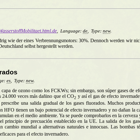
/WasserstoffMobilitaet.html.de
,
Language:
de
,
Type:
new
.
edrig wie der eines Verbrennungsmotors: 30%. Dennoch werden wir nich
eutschland selbst hergestellt werden.
orados
ge:
es
,
Type:
new
.
a capa de ozono como los FCKWs; sin embargo, son súper gases de efec
, es 24.000 veces más dañino que el CO
y así el gas de efecto invernad
2
prescribe una salida gradual de los gases fluorados. Muchos product
ón HFO tienen un bajo potencial de efecto invernadero y no dañan la 
cumulan en el medio ambiente. Ya se puede comprobarlos en la cerveza y
 el principio de precuación establecido en la UE. La salida de los g
un cambio mundial a alternativas naturales e innocuas. Las bombas té
ficaces para el efecto invernadero.