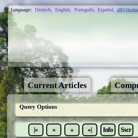
Language:
Deutsch
,
English
,
Português
,
Español
,
all[e]/todas
Current Articles
Compu
Query Options
|«
«
»
»|
Info
Sscr