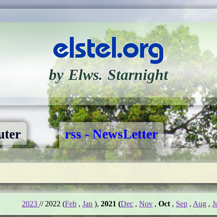
elstel.org
by Elws. Starnight
ter
rss - NewsLetter
2023
// 2022 (
Feb
,
Jan
),
2021 (
Dec
,
Nov
,
Oct
,
Sep
,
Aug
,
J