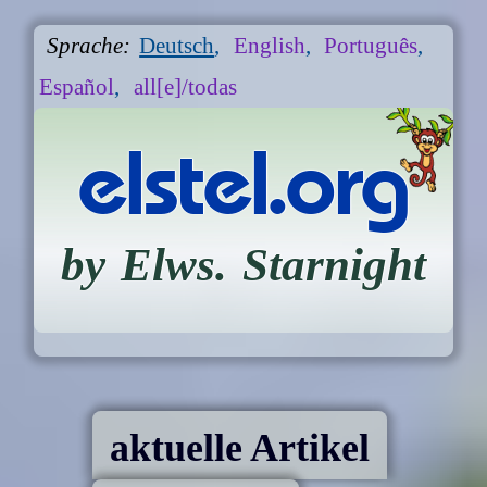
Sprache:
Deutsch
,
English
,
Português
,
Español
,
all[e]/todas
elstel.org
by Elws. Starnight
aktuelle Artikel