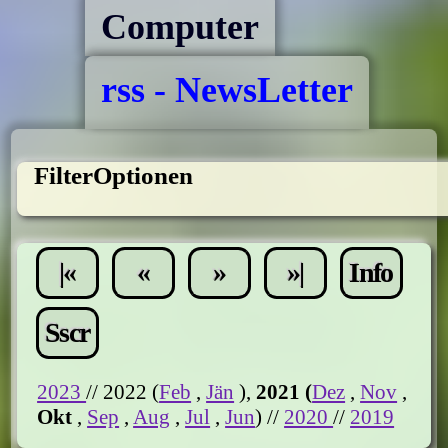
Computer
rss - NewsLetter
FilterOptionen
|«
«
»
»|
Info
Sscr
2023
// 2022 (
Feb
,
Jän
),
2021 (
Dez
,
Nov
,
Okt
,
Sep
,
Aug
,
Jul
,
Jun
) //
2020
//
2019