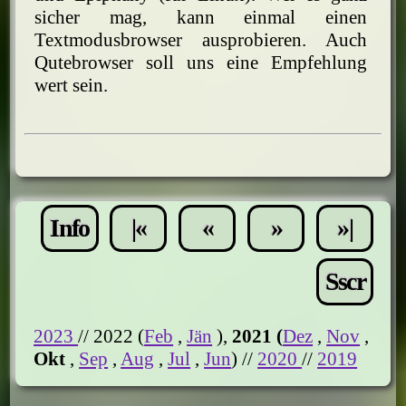
sicher mag, kann einmal einen
Textmodusbrowser ausprobieren. Auch
Qutebrowser soll uns eine Empfehlung
wert sein.
Info
|«
«
»
»|
Sscr
2023
// 2022 (
Feb
,
Jän
),
2021 (
Dez
,
Nov
,
Okt
,
Sep
,
Aug
,
Jul
,
Jun
) //
2020
//
2019